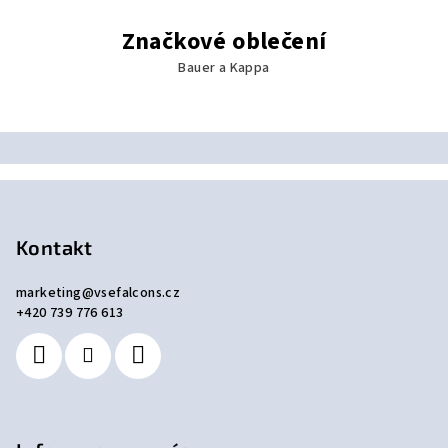
Značkové oblečení
Bauer a Kappa
Z
á
p
Kontakt
a
marketing
@
vsefalcons.cz
t
+420 739 776 613
í