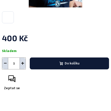
400 Kč
Měrná
Skladem
cena:
−
+
Do košíku
Zeptat se