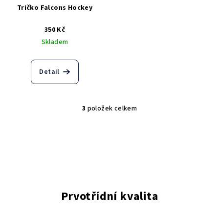
Tričko Falcons Hockey
350 Kč
Skladem
Detail
3
položek celkem
O
v
l
á
d
a
c
í
Prvotřídní kvalita
p
r