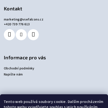
á
p
Kontakt
a
marketing
@
vsefalcons.cz
t
+420 739 776 613
í
Informace pro vás
Obchodní podmínky
Napište nám
Přijímáme online platby
Tento web používá soubory cookie. Dalším procházením
tohoto webu vyjadřujete souhlas s jejich používáním..