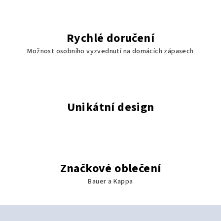
v
k
y
Rychlé doručení
v
ý
Možnost osobního vyzvednutí na domácích zápasech
p
i
s
u
Unikátní design
Značkové oblečení
Bauer a Kappa
Z