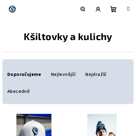
Přejít
na
obsah
Nákupní
Hledat
Přihlášení
Kšiltovky a kulichy
košík
Ř
a
Doporučujeme
Nejlevnější
Nejdražší
z
e
Abecedně
n
í
V
p
ý
r
p
o