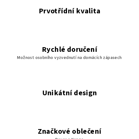
c
í
Prvotřídní kvalita
p
r
v
k
y
Rychlé doručení
v
ý
Možnost osobního vyzvednutí na domácích zápasech
p
i
s
u
Unikátní design
Značkové oblečení