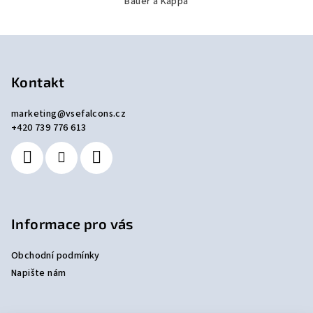
Bauer a Kappa
Z
á
p
Kontakt
a
marketing
@
vsefalcons.cz
t
+420 739 776 613
í
Informace pro vás
Obchodní podmínky
Napište nám